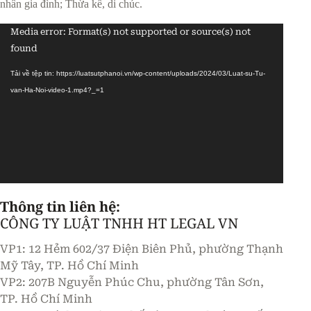
nhân gia đình; Thừa kế, di chúc.
Trình
Media error: Format(s) not supported or source(s) not
chơi
found
Video
Tải về tệp tin: https://luatsutphanoi.vn/wp-content/uploads/2024/03/Luat-su-Tu-
van-Ha-Noi-video-1.mp4?_=1
Thông tin liên hệ:
CÔNG TY LUẬT TNHH HT LEGAL VN
VP1: 12 Hẻm 602/37 Điện Biên Phủ, phường Thạnh
Mỹ Tây, TP. Hồ Chí Minh
VP2: 207B Nguyễn Phúc Chu, phường Tân Sơn,
TP. Hồ Chí Minh