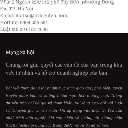
VP3: 5 Ngách 252/115 phố Tây Sơn, phường Đống
Đa, TP. Hà Nội
Email:
luatsu@htlegalvn.com
Hotline: 0904 285 681
Luật sư: 09 6161 4040
Mạng xã hội
Chúng tôi giải quyết các vấn đề của bạn trong khu
vực tư nhân và hỗ trợ doanh nghiệp của bạn.
Bài viết được đăng tải nhằm mục đích giáo dục, phổ biến, tuyên
truyền pháp luật và không nhằm mục đích thương mại. Thông
tin nêu trên chỉ có giá trị tham khảo, vui lòng trao đổi với Luật
sư, Chuyên gia tư vấn trước khi áp dụng vào thực tế. Yêu cầu
phải trích dẫn nguồn khi sao chép và chúng tôi không chịu
trách nhiệm nội dung các trang được mở ra ở cửa sổ mới.