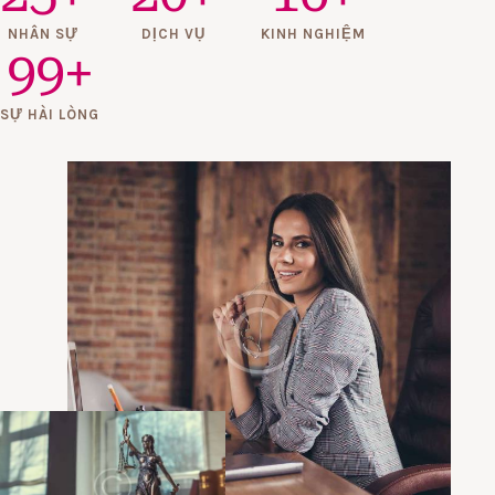
NHÂN SỰ
DỊCH VỤ
KINH NGHIỆM
99
+
SỰ HÀI LÒNG