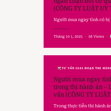
ngăn chặn bởi cơ qu
(CÔNG TY LUẬT UY 
Người mua ngay tình có bị 
Tháng 10 1, 2025
58
Views
TƯ VẤN GIAI ĐOẠN THI HÀN
Người mua ngay tình
trong thi hành án –
vấn (CÔNG TY LUẬT
Trong thực tiễn thi hành á