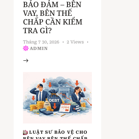
BẢO ĐẢM – BÊN
VAY, BÊN THẾ
CHẤP CẦN KIỂM
TRA GÌ?
Tháng 7 30, 2026
2
Views
ADMIN
LUẬT SƯ BẢO VỆ CHO
BÊN VAY BÊN THẾ CHẤP