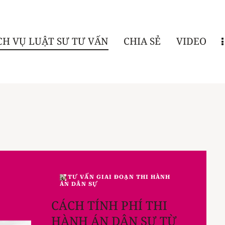
CH VỤ LUẬT SƯ TƯ VẤN
CHIA SẺ
VIDEO
TƯ VẤN GIAI ĐOẠN THI HÀNH
ÁN DÂN SỰ
CÁCH TÍNH PHÍ THI
HÀNH ÁN DÂN SỰ TỪ