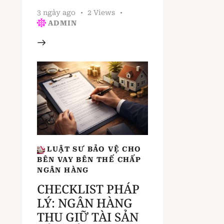
3 ngày ago
2
Views
ADMIN
LUẬT SƯ BẢO VỆ CHO
BÊN VAY BÊN THẾ CHẤP
NGÂN HÀNG
CHECKLIST PHÁP
LÝ: NGÂN HÀNG
THU GIỮ TÀI SẢN