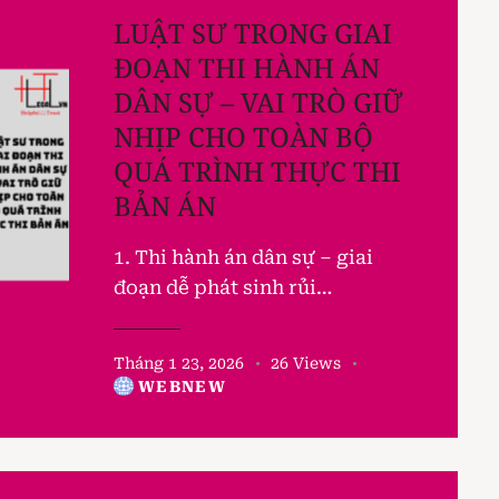
LUẬT SƯ TRONG GIAI
ĐOẠN THI HÀNH ÁN
DÂN SỰ – VAI TRÒ GIỮ
NHỊP CHO TOÀN BỘ
QUÁ TRÌNH THỰC THI
BẢN ÁN
1. Thi hành án dân sự – giai
đoạn dễ phát sinh rủi…
Tháng 1 23, 2026
26
Views
WEBNEW