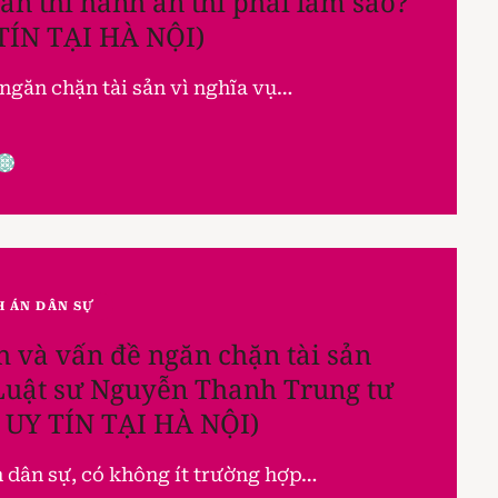
an thi hành án thì phải làm sao?
TÍN TẠI HÀ NỘI)
ngăn chặn tài sản vì nghĩa vụ…
H ÁN DÂN SỰ
 và vấn đề ngăn chặn tài sản
 Luật sư Nguyễn Thanh Trung tư
 UY TÍN TẠI HÀ NỘI)
n dân sự, có không ít trường hợp…