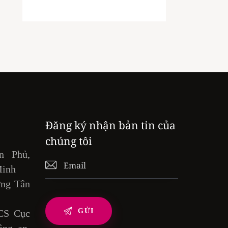
Đăng ký nhận bản tin của
chúng tôi
n Phủ,
Minh
ờng Tân
CS Cục
ng an,