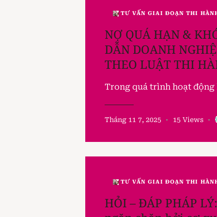
TƯ VẤN GIAI ĐOẠN THI HÀN
NỢ QUÁ HẠN & KHÓ
DẪN DOANH NGHIỆ
THEO LUẬT THI HÀ
Trong quá trình hoạt động 
Tháng 11 7, 2025
15
Views
TƯ VẤN GIAI ĐOẠN THI HÀN
HỎI – ĐÁP PHÁP LÝ: