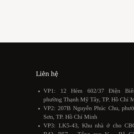
Liên hệ
n
VP1: 12 Hẻm 602/37 Điện Biê
h
phường Thạnh Mỹ Tây, TP. Hồ Chí 
VP2: 207B Nguyễn Phúc Chu, phư
Sơn, TP. Hồ Chí Minh
VP3: LK5-43, Khu nhà ở cho CB
ổ
B42, B57 – Tổng cục V – Bộ Cô
h