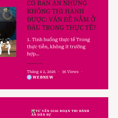
CÓ BẢN ÁN NHƯNG
KHÔNG THI HÀNH
ĐƯỢC: VẤN ĐỀ NẰM Ở
ĐÂU TRONG THỰC TẾ?
1. Tình huống thực tế Trong
thực tiễn, không ít trường
hợp…
Tháng 4 2, 2026
36
Views
WEBNEW
TƯ VẤN GIAI ĐOẠN THI HÀNH
ÁN DÂN SỰ