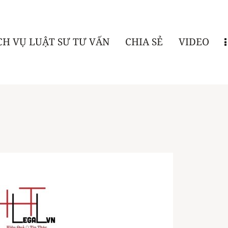
CH VỤ LUẬT SƯ TƯ VẤN
CHIA SẺ
VIDEO