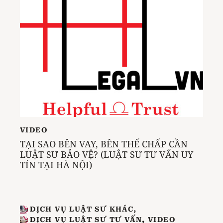
VIDEO
TẠI SAO BÊN VAY, BÊN THẾ CHẤP CẦN
LUẬT SƯ BẢO VỆ? (LUẬT SƯ TƯ VẤN UY
TÍN TẠI HÀ NỘI)
DỊCH VỤ LUẬT SƯ KHÁC
,
DỊCH VỤ LUẬT SƯ TƯ VẤN
,
VIDEO