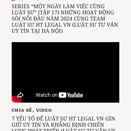
SERIES “MỘT NGÀY LÀM VIỆC CÙNG
LUẬT SƯ” (TẬP 17) NHỮNG HOẠT ĐỘNG
SÔI NỔI ĐẦU NĂM 2024 CÙNG TEAM
LUẬT SƯ HT LEGAL VN (LUẬT SƯ TƯ VẤN
UY TÍN TẠI HÀ NỘI)
CHIA SẺ
,
VIDEO
7 YẾU TỐ ĐỂ LUẬT SƯ HT LEGAL VN GÌN
GIỮ UY TÍN VÀ KHẲNG ĐỊNH CHIẾN
LƯỢC PHÁT TRIỂN (LUẬT SƯ TƯ VẤN UY