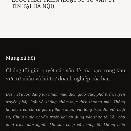
TÍN TẠI HÀ NỘI)
Mạng xã hội
Chúng tôi giải quyết các vấn đề của bạn trong khu
vực tư nhân và hỗ trợ doanh nghiệp của bạn.
Bài viết được đăng tải nhằm mục đích giáo dục, phổ biến, tuyên
truyền pháp luật và không nhằm mục đích thương mại. Thông
tin nêu trên chỉ có giá trị tham khảo, vui lòng trao đổi với Luật
sư, Chuyên gia tư vấn trước khi áp dụng vào thực tế. Yêu cầu
phải trích dẫn nguồn khi sao chép và chúng tôi không chịu