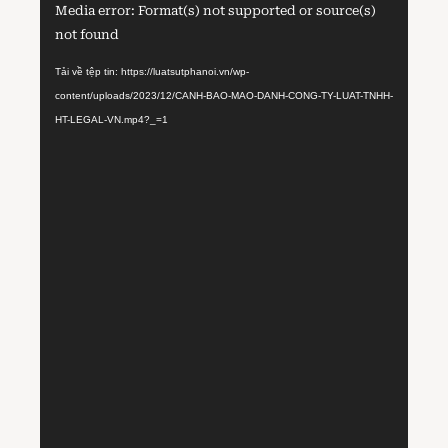
Trình
Media error: Format(s) not supported or source(s)
chơi
not found
Video
Tải về tệp tin: https://luatsutphanoi.vn/wp-
content/uploads/2023/12/CANH-BAO-MAO-DANH-CONG-TY-LUAT-TNHH-
HT-LEGAL-VN.mp4?_=1