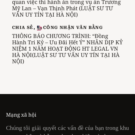
quan việc thi hành án trong vụ án Trương
Mỹ Lan – Vạn Thịnh Phát (LUẬT SƯ TƯ
VẤN UY TÍN TẠI HÀ NỘI)
CHIA SẺ
,
CÔNG NHẬN VĂN BẰNG
THÔNG BÁO CHƯƠNG TRÌNH: “Đồng
Hành Tri Kỷ – Ưu Đãi Hết Ý” NHÂN DỊP KỶ
NIỆM 1 NĂM HOẠT ĐỘNG HT LEGAL VN
HÀ NỘI(LUẬT SƯ TƯ VẤN UY TÍN TẠI HÀ
NỘI)
Mạng xã hội
Chúng tôi giải quyết các vấn đề của bạn trong khu