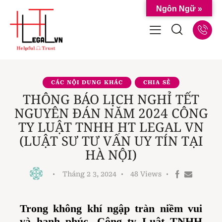
Ngôn Ngữ »
CÁC NỘI DUNG KHÁC
CHIA SẺ
THÔNG BÁO LỊCH NGHỈ TẾT
NGUYÊN ĐÁN NĂM 2024 CÔNG
TY LUẬT TNHH HT LEGAL VN
(LUẬT SƯ TƯ VẤN UY TÍN TẠI
HÀ NỘI)
Tháng 2 3, 2024
48
Views
Trong không khí ngập tràn niềm vui
và hạnh phúc, Công ty Luật TNHH