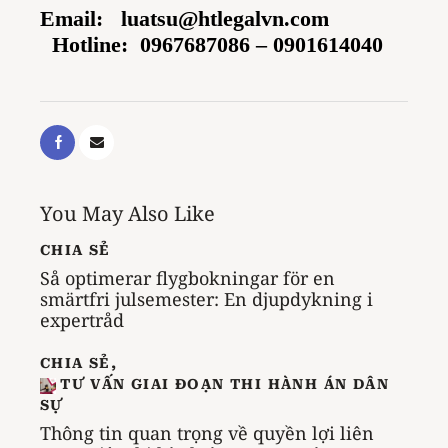
Email:
luatsu@htlegalvn.com
Hotline:
0967687086 –
0901614040
You May Also Like
CHIA SẺ
Så optimerar flygbokningar för en
smärtfri julsemester: En djupdykning i
expertråd
CHIA SẺ
,
TƯ VẤN GIAI ĐOẠN THI HÀNH ÁN DÂN
SỰ
Thông tin quan trọng về quyền lợi liên