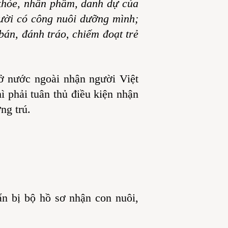
 khỏe, nhân phẩm, danh dự của
ười có công nuôi dưỡng mình;
án, đánh tráo, chiếm đoạt trẻ
ở nước ngoài nhận người Việt
 phải tuân thủ điều kiện nhận
ng trú.
n bị bộ hồ sơ nhận con nuôi,