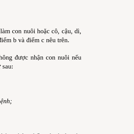
àm con nuôi hoặc cô, cậu, dì,
điểm b và điểm c nêu trên.
không được nhận con nuôi nếu
 sau:
bệnh;