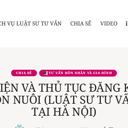
CH VỤ LUẬT SƯ TƯ VẤN
CHIA SẺ
VIDEO
CHIA SẺ
TƯ VẤN HÔN NHÂN VÀ GIA ĐÌNH
IỆN VÀ THỦ TỤC ĐĂNG 
N NUÔI (LUẬT SƯ TƯ VẤ
TẠI HÀ NỘI)