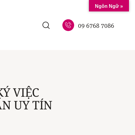
Ngôn Ngữ »
09 6768 7086
KÝ VIỆC
N UY TÍN