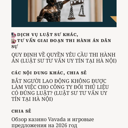
DỊCH VỤ LUẬT SƯ KHÁC
,
TƯ VẤN GIAI ĐOẠN THI HÀNH ÁN DÂN
SỰ
QUY ĐỊNH VỀ QUYỀN YÊU CẦU THI HÀNH
ÁN (LUẬT SƯ TƯ VẤN UY TÍN TẠI HÀ NỘI)
CÁC NỘI DUNG KHÁC
,
CHIA SẺ
BẮT NGƯỜI LAO ĐỘNG KHÔNG ĐƯỢC
LÀM VIỆC CHO CÔNG TY ĐỐI THỦ LIỆU
CÓ ĐÚNG LUẬT? (LUẬT SƯ TƯ VẤN UY
TÍN TẠI HÀ NỘI)
CHIA SẺ
Обзор казино Vavada и игровые
предложения на 2026 год