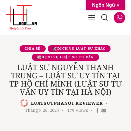
Ngôn Ngữ »
CHIA SẺ
DỊCH VỤ LUẬT SƯ KHÁC
DỊCH VỤ LUẬT SƯ TƯ VẤN
LUẬT SƯ NGUYỄN THANH
TRUNG – LUẬT SƯ UY TÍN TẠI
TP HỒ CHÍ MINH (LUẬT SƯ TƯ
VẤN UY TÍN TẠI HÀ NỘI)
LUATSUTPHANOI REVIEWER
Tháng 3 26, 2024
179
Views