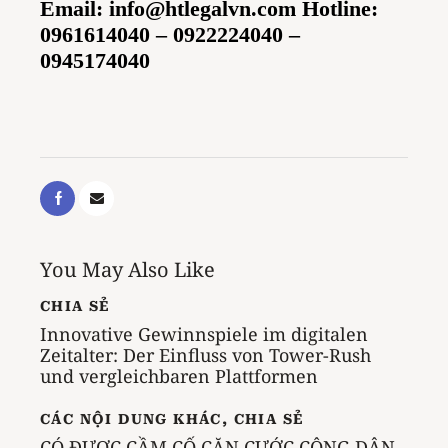
Email:
info@htlegalvn.com
Hotline:
0961614040 – 0922224040 –
0945174040
You May Also Like
CHIA SẺ
Innovative Gewinnspiele im digitalen
Zeitalter: Der Einfluss von Tower-Rush
und vergleichbaren Plattformen
CÁC NỘI DUNG KHÁC
,
CHIA SẺ
CÓ ĐƯỢC CẦM CỐ CĂN CƯỚC CÔNG DÂN