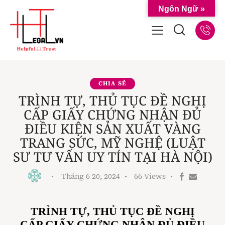
Ngôn Ngữ »
CHIA SẺ
TRÌNH TỰ, THỦ TỤC ĐỀ NGHỊ
CẤP GIẤY CHỨNG NHẬN ĐỦ
ĐIỀU KIỆN SẢN XUẤT VÀNG
TRANG SỨC, MỸ NGHỆ (LUẬT
SƯ TƯ VẤN UY TÍN TẠI HÀ NỘI)
Tháng 6 20, 2024
66
Views
TRÌNH TỰ, THỦ TỤC ĐỀ NGHỊ
CẤP GIẤY CHỨNG NHẬN ĐỦ ĐIỀU