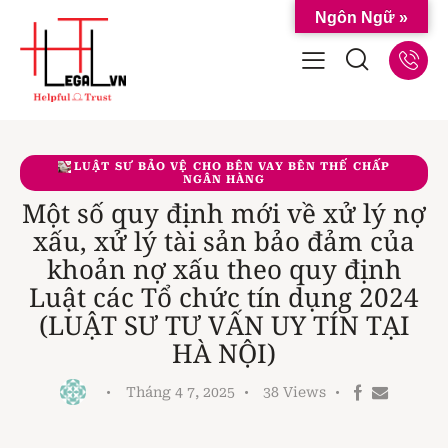
Ngôn Ngữ »
LUẬT SƯ BẢO VỆ CHO BÊN VAY BÊN THẾ CHẤP
NGÂN HÀNG
Một số quy định mới về xử lý nợ
xấu, xử lý tài sản bảo đảm của
khoản nợ xấu theo quy định
Luật các Tổ chức tín dụng 2024
(LUẬT SƯ TƯ VẤN UY TÍN TẠI
HÀ NỘI)
Tháng 4 7, 2025
38
Views