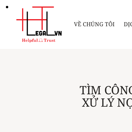
VỀ CHÚNG TÔI
DỊ
TÌM CÔN
XỬ LÝ N