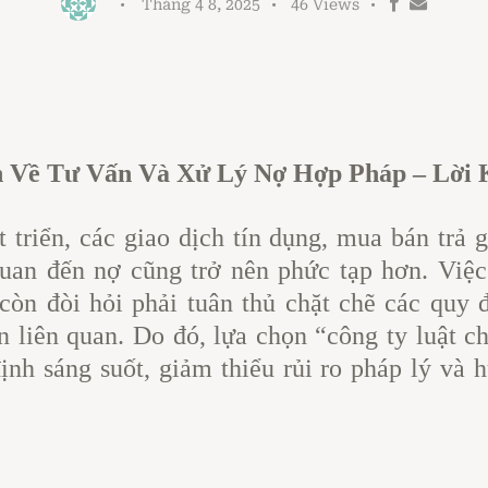
Tháng 4 8, 2025
46
Views
n Về Tư Vấn Và Xử Lý Nợ Hợp Pháp – Lời
t triển, các giao dịch tín dụng, mua bán tr
quan đến nợ cũng trở nên phức tạp hơn. Việc
còn đòi hỏi phải tuân thủ chặt chẽ các quy
ên liên quan. Do đó, lựa chọn “công ty luật c
ịnh sáng suốt, giảm thiểu rủi ro pháp lý và h