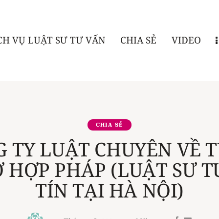
CH VỤ LUẬT SƯ TƯ VẤN
CHIA SẺ
VIDEO
CHIA SẺ
G TY LUẬT CHUYÊN VỀ T
Ợ HỢP PHÁP (LUẬT SƯ T
TÍN TẠI HÀ NỘI)