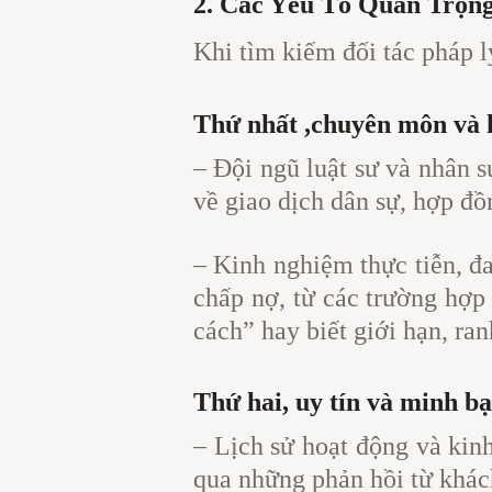
2. Các Yếu Tố Quan Trọn
Khi tìm kiếm đối tác pháp lý
Thứ nhất ,chuyên môn và 
– Đội ngũ luật sư và nhân s
về giao dịch dân sự, hợp đồ
– Kinh nghiệm thực tiễn, đ
chấp nợ, từ các trường hợp 
cách” hay biết giới hạn, ra
Thứ hai, uy tín và minh b
– Lịch sử hoạt động và kinh
qua những phản hồi từ khác