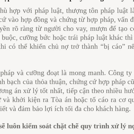
hù hợp với pháp luật, thượng tôn pháp luật l
 cứ vào hợp đồng và chứng từ hợp pháp, vấn đ
uyền rõ ràng từ người cho vay, mượn để tạo 
 buộc, cưỡng bức hoặc trái pháp luật khác thì
khi có thể khiến chủ nợ trở thành “bị cáo” 
 pháp và cưỡng đoạt là mong manh. Công ty 
inh bạch của thỏa thuận, chứng cứ hợp pháp c
ng án xử lý tốt nhất, tiếp cận theo nhiều hư
ứ và khởi kiện ra Tòa án hoặc tố cáo ra cơ q
iết và đảm bảo lợi ích tối đa cho khách hàng.
 sẽ luôn kiểm soát chặt chẽ quy trình xử lý n