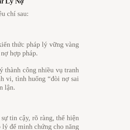
Xử Lý Nợ
êu chí sau:
 kiến thức pháp lý vững vàng
i nợ hợp pháp.
ý thành công nhiều vụ tranh
h vi, tình huống “đòi nợ sai
n lận.
ự tin cậy, rõ ràng, thể hiện
p lý để minh chứng cho năng