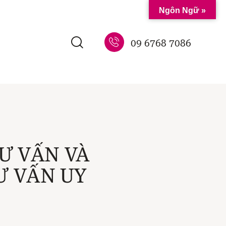
Ngôn Ngữ »
09 6768 7086
Ư VẤN VÀ
Ư VẤN UY