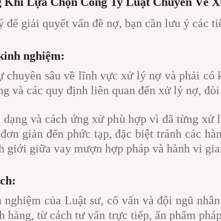
g Khi Lựa Chọn Công Ty Luật Chuyên Về 
 để giải quyết vấn đề nợ, bạn cần lưu ý các ti
kinh nghiệm:
ự chuyên sâu về lĩnh vực xử lý nợ và phải có
ng và các quy định liên quan đến xử lý nợ, đò
a dạng và cách ứng xử phù hợp vì đã từng xử l
đơn giản đến phức tạp, đặc biệt tránh các hàn
nh giới giữa vay mượn hợp pháp và hành vi gia
ạch:
 nghiệm của Luật sư, cố vấn và đội ngũ nhân s
h hàng, từ cách tư vấn trực tiếp, ấn phẩm phá