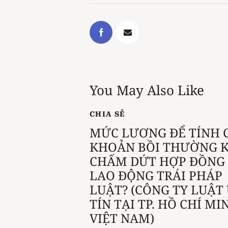
You May Also Like
CHIA SẺ
MỨC LƯƠNG ĐỂ TÍNH 
KHOẢN BỒI THƯỜNG K
CHẤM DỨT HỢP ĐỒNG
LAO ĐỘNG TRÁI PHÁP
LUẬT? (CÔNG TY LUẬT
TÍN TẠI TP. HỒ CHÍ MI
VIỆT NAM)