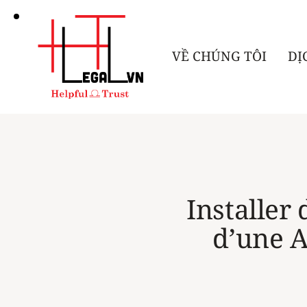
VỀ CHÚNG TÔI
DỊ
Installer
d’une A