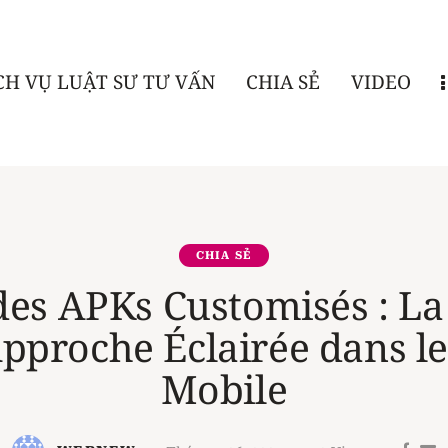
CH VỤ LUẬT SƯ TƯ VẤN
CHIA SẺ
VIDEO
CHIA SẺ
 des APKs Customisés : La
pproche Éclairée dans 
Mobile