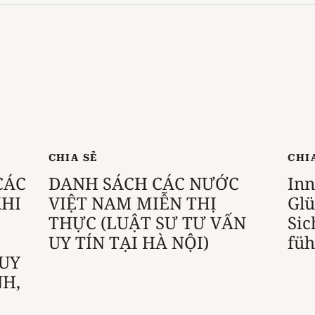
CHIA SẺ
CHI
CÁC
DANH SÁCH CÁC NƯỚC
Inn
HI
VIỆT NAM MIỄN THỊ
Glü
THỰC (LUẬT SƯ TƯ VẤN
Sic
UY TÍN TẠI HÀ NỘI)
füh
 UY
NH,