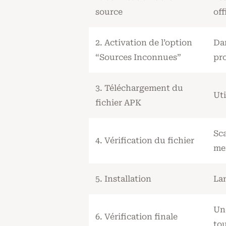
source
off
2. Activation de l’option
Dan
“Sources Inconnues”
pr
3. Téléchargement du
Uti
fichier APK
Sca
4. Vérification du fichier
me
5. Installation
Lan
Une
6. Vérification finale
tou