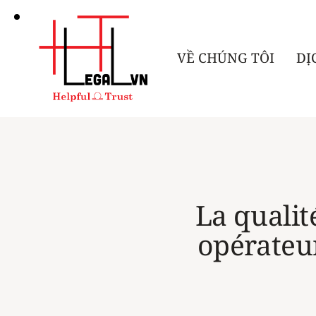
VỀ CHÚNG TÔI
DỊ
La qualité
opérateu