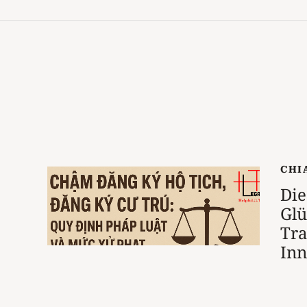
CHI
Die
Glü
Tr
Inn