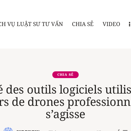
CH VỤ LUẬT SƯ TƯ VẤN
CHIA SẺ
VIDEO
CHIA SẺ
 des outils logiciels utili
rs de drones professionn
s’agisse