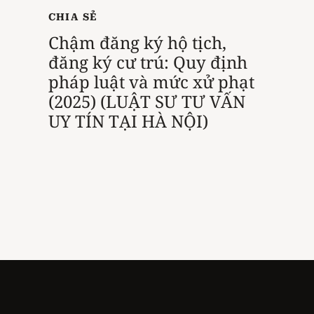
CHIA SẺ
Chậm đăng ký hộ tịch,
đăng ký cư trú: Quy định
pháp luật và mức xử phạt
(2025) (LUẬT SƯ TƯ VẤN
UY TÍN TẠI HÀ NỘI)