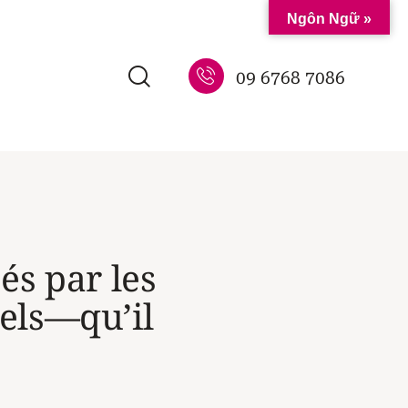
Ngôn Ngữ »
09 6768 7086
sés par les
els—qu’il