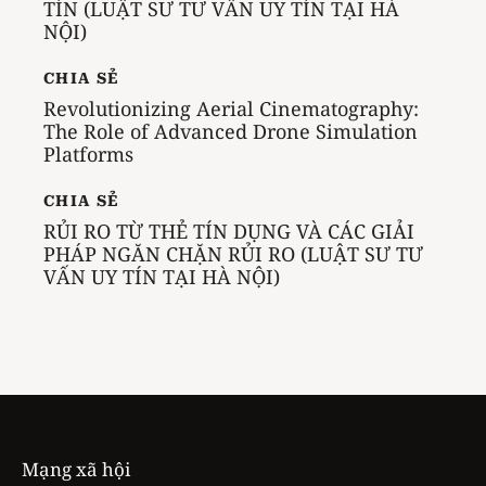
TÍN (LUẬT SƯ TƯ VẤN UY TÍN TẠI HÀ
NỘI)
CHIA SẺ
Revolutionizing Aerial Cinematography:
The Role of Advanced Drone Simulation
Platforms
CHIA SẺ
RỦI RO TỪ THẺ TÍN DỤNG VÀ CÁC GIẢI
PHÁP NGĂN CHẶN RỦI RO (LUẬT SƯ TƯ
VẤN UY TÍN TẠI HÀ NỘI)
Mạng xã hội