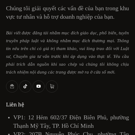
Chúng tôi giải quyết các vấn đề của bạn trong khu
vực tư nhân và hỗ trợ doanh nghiệp của bạn.
Bài viết được đăng tải nhằm mục đích giáo dục, phổ biến, tuyên
truyền pháp luật và không nhằm mục đích thương mại. Thông
tin nêu trên chỉ có giá trị tham khảo, vui lòng trao đổi với Luật
sư, Chuyên gia tư vấn trước khi áp dụng vào thực tế. Yêu cầu
phải trích dẫn nguồn khi sao chép và chúng tôi không chịu
trách nhiệm nội dung các trang được mở ra ở cửa sổ mới.
Liên hệ
VP1: 12 Hẻm 602/37 Điện Biên Phủ, phường
Thạnh Mỹ Tây, TP. Hồ Chí Minh
VP2: 207B Nguyễn Phúc Chu, phường Tân