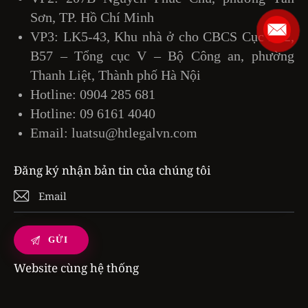
Sơn, TP. Hồ Chí Minh
VP3: LK5-43, Khu nhà ở cho CBCS Cục B42,
B57 – Tổng cục V – Bộ Công an, phường
Thanh Liệt, Thành phố Hà Nội
Hotline:
0904 285 681
Hotline:
09 6161 4040
Email:
luatsu@htlegalvn.com
Đăng ký nhận bản tin của chúng tôi
Website cùng hệ thống