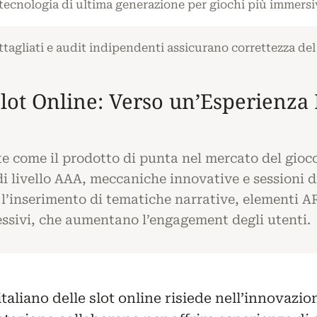
ecnologia di ultima generazione per giochi più immersiv
tagliati e audit indipendenti assicurano correttezza del
Slot Online: Verso un’Esperienza
te come il prodotto di punta nel mercato del gioco 
di livello AAA, meccaniche innovative e sessioni d
l’inserimento di tematiche narrative, elementi A
essivi, che aumentano l’engagement degli utenti.
italiano delle slot online risiede nell’innovazi