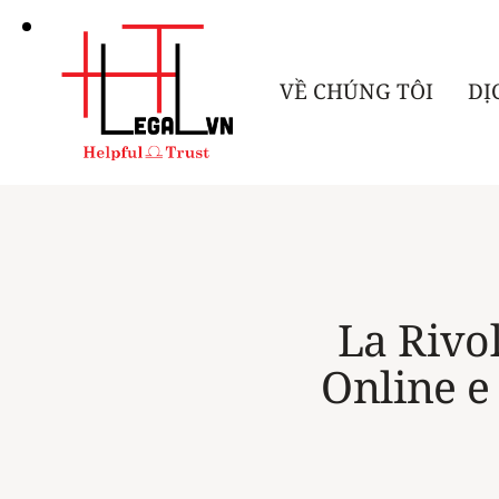
VỀ CHÚNG TÔI
DỊ
La Rivol
Online e