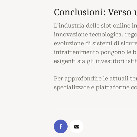
Conclusioni: Verso 
L’industria delle slot online in
innovazione tecnologica, rego
evoluzione di sistemi di sicur
intrattenimento pongono le bas
esigenti sia gli investitori isti
Per approfondire le attuali ten
specializzate e piattaforme c