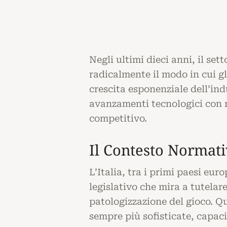
Negli ultimi dieci anni, il se
radicalmente il modo in cui gl
crescita esponenziale dell’ind
avanzamenti tecnologici con r
competitivo.
Il Contesto Normati
L’Italia, tra i primi paesi eu
legislativo che mira a tutela
patologizzazione del gioco. Qu
sempre più sofisticate, capaci