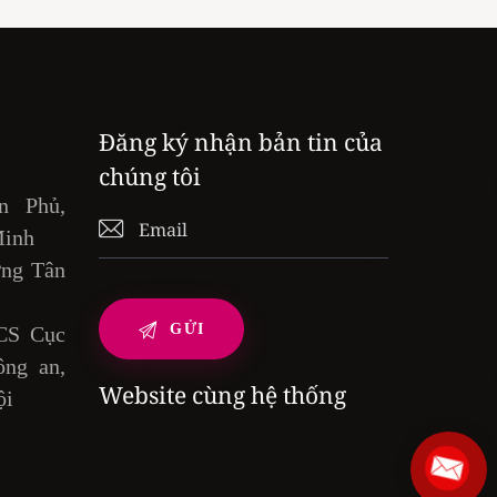
Đăng ký nhận bản tin của
chúng tôi
n Phủ,
Minh
ờng Tân
CS Cục
ng an,
Website cùng hệ thống
ội