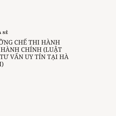
A SẺ
ỠNG CHẾ THI HÀNH
 HÀNH CHÍNH (LUẬT
 TƯ VẤN UY TÍN TẠI HÀ
I)