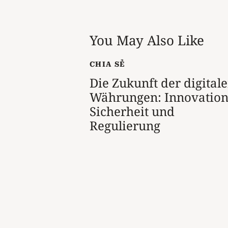
You May Also Like
CHIA SẺ
Die Zukunft der digital
Währungen: Innovation
Sicherheit und
Regulierung