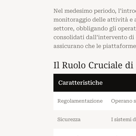
Nel medesimo periodo, l’introd
monitoraggio delle attività e
settore, obbligando gli operat
consolidati dall’intervento d
assicurano che le piattaforme d
Il Ruolo Cruciale di
Caratteristiche
Regolamentazione
Operano so
Sicurezza
I sistemi 