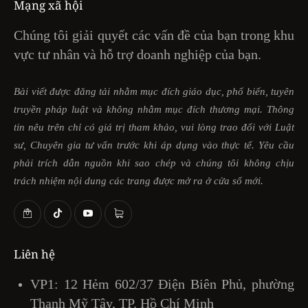
Mạng xã hội
Chúng tôi giải quyết các vấn đề của bạn trong khu
vực tư nhân và hỗ trợ doanh nghiệp của bạn.
Bài viết được đăng tải nhằm mục đích giáo dục, phổ biến, tuyên
truyền pháp luật và không nhằm mục đích thương mại. Thông
tin nêu trên chỉ có giá trị tham khảo, vui lòng trao đổi với Luật
sư, Chuyên gia tư vấn trước khi áp dụng vào thực tế. Yêu cầu
phải trích dẫn nguồn khi sao chép và chúng tôi không chịu
trách nhiệm nội dung các trang được mở ra ở cửa sổ mới.
Liên hệ
VP1: 12 Hẻm 602/37 Điện Biên Phủ, phường
Thạnh Mỹ Tây, TP. Hồ Chí Minh