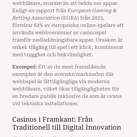
webbläsare, snarare än att ladda ner appar.
Enligt en rapport från
European Gaming &
Betting Association
(EGBA) från 2023,
föredrar 62% av europeiska online-spelare att
använda webbversioner av casinospel
framför nedladdningsbara appar. Orsaken är
enkel: tillgång till spel i ett klick, kombinerat
med trygghet och bekvämlighet.
Exempel:
Ett av de mest framstående
exemplen är den svenska marknaden där
webbspel är lättillgängliga via moderna
webbläsare, vilket ökar tillgängligheten för
en bredare publik inklusive de som är ovana
vid tekniska installationer.
Casinos i Framkant: Från
Traditionell till Digital Innovation