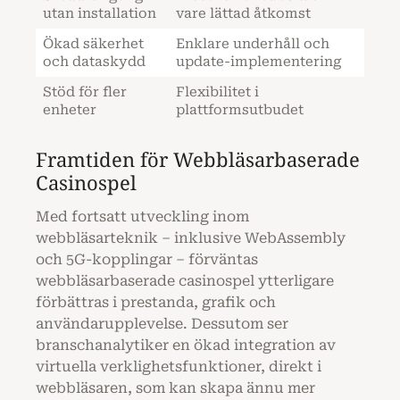
utan installation
vare lättad åtkomst
Ökad säkerhet
Enklare underhåll och
och dataskydd
update-implementering
Stöd för fler
Flexibilitet i
enheter
plattformsutbudet
Framtiden för Webbläsarbaserade
Casinospel
Med fortsatt utveckling inom
webbläsarteknik – inklusive WebAssembly
och 5G-kopplingar – förväntas
webbläsarbaserade casinospel ytterligare
förbättras i prestanda, grafik och
användarupplevelse. Dessutom ser
branschanalytiker en ökad integration av
virtuella verklighetsfunktioner, direkt i
webbläsaren, som kan skapa ännu mer