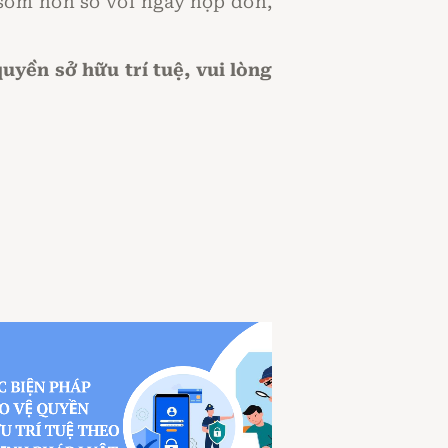
sớm hơn so với ngày nộp đơn,
yền sở hữu trí tuệ, vui lòng