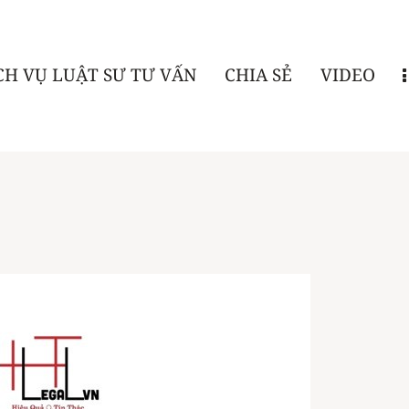
CH VỤ LUẬT SƯ TƯ VẤN
CHIA SẺ
VIDEO