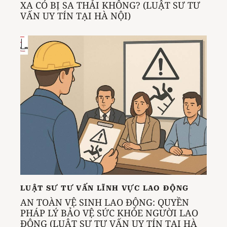
XA CÓ BỊ SA THẢI KHÔNG? (LUẬT SƯ TƯ
VẤN UY TÍN TẠI HÀ NỘI)
LUẬT SƯ TƯ VẤN LĨNH VỰC LAO ĐỘNG
AN TOÀN VỆ SINH LAO ĐỘNG: QUYỀN
PHÁP LÝ BẢO VỆ SỨC KHỎE NGƯỜI LAO
ĐỘNG (LUẬT SƯ TƯ VẤN UY TÍN TẠI HÀ