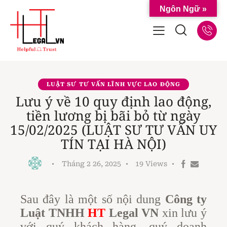
Ngôn Ngữ »
LUẬT SƯ TƯ VẤN LĨNH VỰC LAO ĐỘNG
Lưu ý về 10 quy định lao động,
tiền lương bị bãi bỏ từ ngày
15/02/2025 (LUẬT SƯ TƯ VẤN UY
TÍN TẠI HÀ NỘI)
Tháng 2 26, 2025
19
Views
Sau đây là một số nội dung
Công ty
Luật TNHH
HT
Legal VN
xin lưu ý
với quý khách hàng, quý doanh