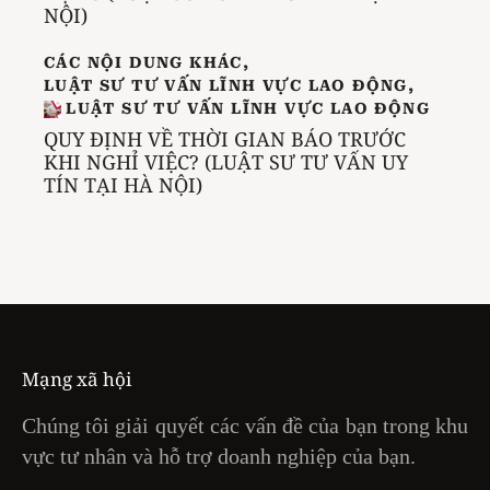
NỘI)
CÁC NỘI DUNG KHÁC
,
LUẬT SƯ TƯ VẤN LĨNH VỰC LAO ĐỘNG
,
LUẬT SƯ TƯ VẤN LĨNH VỰC LAO ĐỘNG
QUY ĐỊNH VỀ THỜI GIAN BÁO TRƯỚC
KHI NGHỈ VIỆC? (LUẬT SƯ TƯ VẤN UY
TÍN TẠI HÀ NỘI)
Mạng xã hội
Chúng tôi giải quyết các vấn đề của bạn trong khu
vực tư nhân và hỗ trợ doanh nghiệp của bạn.