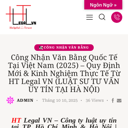
Ngôn Ngữ »
CÔNG NHẬN VĂN BẰNG
Công Nhận Văn Bằng Quốc Tế
Tại Việt Nam (2025) – Quy Định
Mới & Kinh Nghiệm Thực Tế Từ
HT Legal VN (LUẬT SƯ TƯ VẤN
UY TÍN TẠI HÀ NỘI)
ADMIN
Tháng 10 10, 2025
36
Views
HT
Legal VN – Công ty luật uy tín
tại TP. Hồ Chí Minh & Hà Nội |