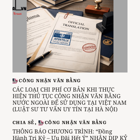
CÔNG NHẬN VĂN BẰNG
CÁC LOẠI CHI PHÍ CƠ BẢN KHI THỰC
HIỆN THỦ TỤC CÔNG NHẬN VĂN BẰNG
NƯỚC NGOÀI ĐỂ SỬ DỤNG TẠI VIỆT NAM
(LUẬT SƯ TƯ VẤN UY TÍN TẠI HÀ NỘI)
CHIA SẺ
,
CÔNG NHẬN VĂN BẰNG
THÔNG BÁO CHƯƠNG TRÌNH: “Đồng
Hành Tri Kỷ – Ưu Đãi Hết Ý” NHÂN DỊP KỶ