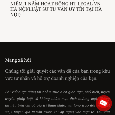
NIỆM 1 NĂM HOẠT ĐỘNG HT LEGAL VN
HÀ NỘI(LUẬT SƯ TƯ VẤN UY TÍN TẠI HÀ
NỘI)
Mạng xã hội
Chúng tôi giải quyết các vấn đề của bạn trong khu
vực tư nhân và hỗ trợ doanh nghiệp của bạn.
Bài viết được đăng tải nhằm mục đích giáo dục, phổ biến, tuyên
truyền pháp luật và không nhằm mục đích thương mại. Thông
tin nêu trên chỉ có giá trị tham khảo, vui lòng trao đổi với Luật
sư, Chuyên gia tư vấn trước khi áp dụng vào thực tế. Yêu cầu