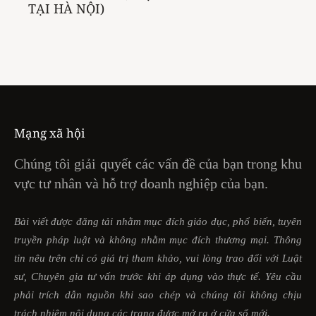
TẠI HÀ NỘI)
Mạng xã hội
Chúng tôi giải quyết các vấn đề của bạn trong khu
vực tư nhân và hỗ trợ doanh nghiệp của bạn.
Bài viết được đăng tải nhằm mục đích giáo dục, phổ biến, tuyên
truyền pháp luật và không nhằm mục đích thương mại. Thông
tin nêu trên chỉ có giá trị tham khảo, vui lòng trao đổi với Luật
sư, Chuyên gia tư vấn trước khi áp dụng vào thực tế. Yêu cầu
phải trích dẫn nguồn khi sao chép và chúng tôi không chịu
trách nhiệm nội dung các trang được mở ra ở cửa sổ mới.