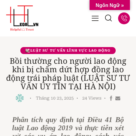
Ngôn Ngữ »
LUẬT SƯ TƯ VẤN LĨNH VỰC LAO ĐỘNG
Bồi thường cho người lao động
khi bị chấm dứt hợp đồng lao
động trái pháp luật (LUẬT SƯ TƯ
VẤN UY TÍN TẠI HÀ NỘI)
Tháng 10 23, 2025
24
Views
Phân tích quy định tại Điều 41 Bộ
luật Lao động 2019 và thực tiễn xét
xử các vụ án lao động: cách xác