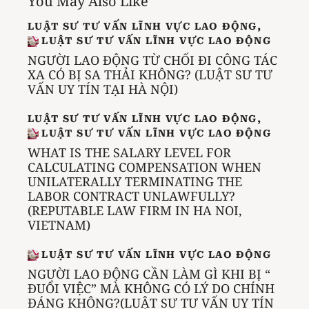
You May Also Like
LUẬT SƯ TƯ VẤN LĨNH VỰC LAO ĐỘNG
,
LUẬT SƯ TƯ VẤN LĨNH VỰC LAO ĐỘNG
NGƯỜI LAO ĐỘNG TỪ CHỐI ĐI CÔNG TÁC
XA CÓ BỊ SA THẢI KHÔNG? (LUẬT SƯ TƯ
VẤN UY TÍN TẠI HÀ NỘI)
LUẬT SƯ TƯ VẤN LĨNH VỰC LAO ĐỘNG
,
LUẬT SƯ TƯ VẤN LĨNH VỰC LAO ĐỘNG
WHAT IS THE SALARY LEVEL FOR
CALCULATING COMPENSATION WHEN
UNILATERALLY TERMINATING THE
LABOR CONTRACT UNLAWFULLY?
(REPUTABLE LAW FIRM IN HA NOI,
VIETNAM)
LUẬT SƯ TƯ VẤN LĨNH VỰC LAO ĐỘNG
NGƯỜI LAO ĐỘNG CẦN LÀM GÌ KHI BỊ “
ĐUỔI VIỆC” MÀ KHÔNG CÓ LÝ DO CHÍNH
ĐÁNG KHÔNG?(LUẬT SƯ TƯ VẤN UY TÍN