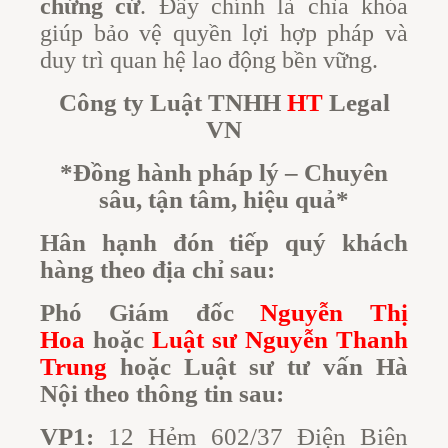
chứng cứ
. Đây chính là chìa khóa
giúp bảo vệ quyền lợi hợp pháp và
duy trì quan hệ lao động bền vững.
Công ty Luật TNHH
HT
Legal
VN
*Đồng hành pháp lý – Chuyên
sâu, tận tâm, hiệu quả*
Hân hạnh đón tiếp quý khách
hàng theo địa chỉ sau:
Phó Giám đốc
Nguyễn Thị
Hoa
hoặc
Luật sư Nguyễn Thanh
Trung
hoặc Luật sư tư vấn Hà
Nội theo thông tin sau:
VP1:
12 Hẻm 602/37 Điện Biên