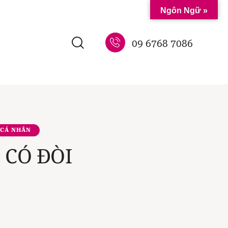
Ngôn Ngữ »
09 6768 7086
 CÁ NHÂN
 CÓ ĐÒI