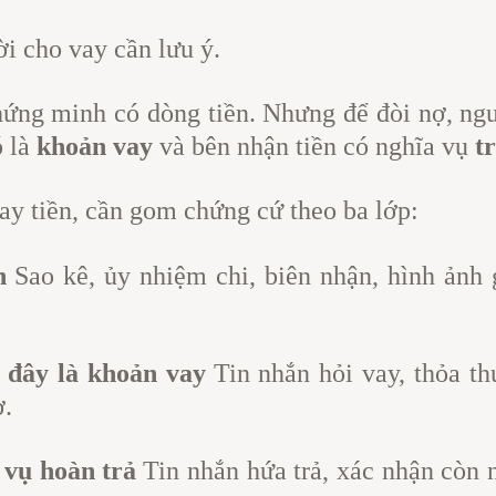
ời cho vay cần lưu ý.
hứng minh có dòng tiền. Nhưng để đòi nợ, ng
ó là
khoản vay
và bên nhận tiền có nghĩa vụ
tr
ay tiền, cần gom chứng cứ theo ba lớp:
n
Sao kê, ủy nhiệm chi, biên nhận, hình ảnh 
 đây là khoản vay
Tin nhắn hỏi vay, thỏa thu
ợ.
 vụ hoàn trả
Tin nhắn hứa trả, xác nhận còn n