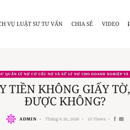
CH VỤ LUẬT SƯ TƯ VẤN
CHIA SẺ
VIDEO
SƯ QUẢN LÝ NỢ CƠ CẤU NỢ VÀ XỬ LÝ NỢ CHO DOANH NGHIỆP VÀ
Y TIỀN KHÔNG GIẤY TỜ,
ĐƯỢC KHÔNG?
ADMIN
Tháng 6 30, 2026
10
Views