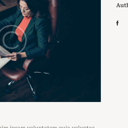
Aut
enim ipsam voluptatem quia voluptas