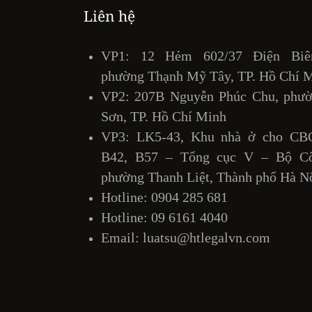
Liên hệ
n
VP1: 12 Hẻm 602/37 Điện Biê
h
phường Thạnh Mỹ Tây, TP. Hồ Chí 
VP2: 207B Nguyễn Phúc Chu, phư
Sơn, TP. Hồ Chí Minh
VP3: LK5-43, Khu nhà ở cho CB
ổ
B42, B57 – Tổng cục V – Bộ Cô
h
phường Thanh Liệt, Thành phố Hà N
,
Hotline:
0904 285 681
c
Hotline:
09 6161 4040
n
Email:
luatsu@htlegalvn.com
i