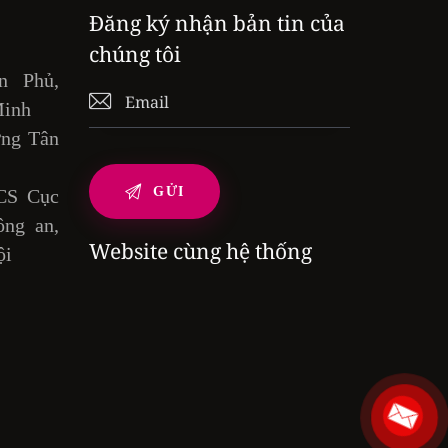
Đăng ký nhận bản tin của
chúng tôi
n Phủ,
Minh
ờng Tân
CS Cục
ng an,
Website cùng hệ thống
ội