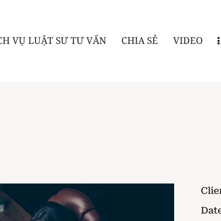
CH VỤ LUẬT SƯ TƯ VẤN
CHIA SẺ
VIDEO
Clie
Dat