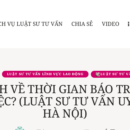
CH VỤ LUẬT SƯ TƯ VẤN
CHIA SẺ
VIDEO
LUẬT SƯ TƯ VẤN LĨNH VỰC LAO ĐỘNG
LUẬT SƯ TƯ V
H VỀ THỜI GIAN BÁO T
ỆC? (LUẬT SƯ TƯ VẤN UY
HÀ NỘI)