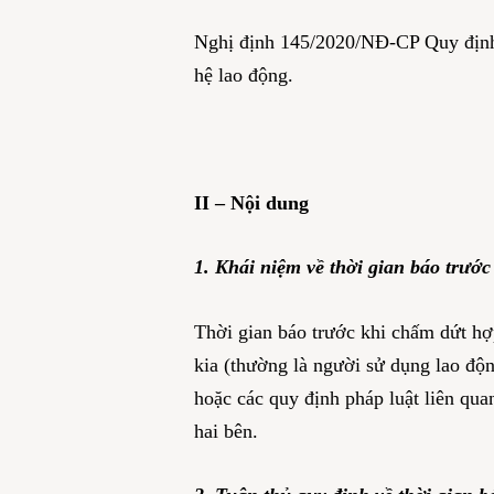
Nghị định 145/2020/NĐ-CP Quy định c
hệ lao động.
II – Nội dung
1. Khái niệm về thời gian báo trướ
Thời gian báo trước khi chấm dứt hợ
kia (thường là người sử dụng lao độ
hoặc các quy định pháp luật liên qua
hai bên.