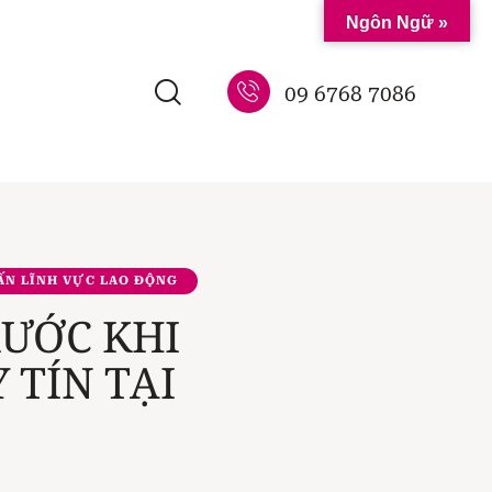
Ngôn Ngữ »
09 6768 7086
ẤN LĨNH VỰC LAO ĐỘNG
RƯỚC KHI
 TÍN TẠI