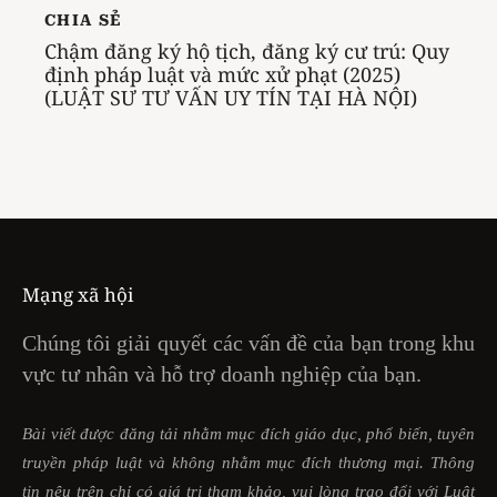
CHIA SẺ
Chậm đăng ký hộ tịch, đăng ký cư trú: Quy
định pháp luật và mức xử phạt (2025)
(LUẬT SƯ TƯ VẤN UY TÍN TẠI HÀ NỘI)
Mạng xã hội
Chúng tôi giải quyết các vấn đề của bạn trong khu
vực tư nhân và hỗ trợ doanh nghiệp của bạn.
Bài viết được đăng tải nhằm mục đích giáo dục, phổ biến, tuyên
truyền pháp luật và không nhằm mục đích thương mại. Thông
tin nêu trên chỉ có giá trị tham khảo, vui lòng trao đổi với Luật